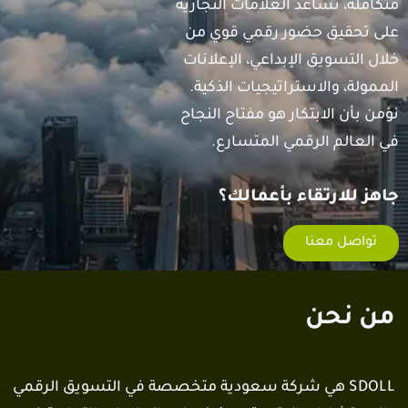
متكاملة، نساعد العلامات التجارية
على تحقيق حضور رقمي قوي من
خلال التسويق الإبداعي، الإعلانات
الممولة، والاستراتيجيات الذكية.
نؤمن بأن الابتكار هو مفتاح النجاح
في العالم الرقمي المتسارع.
جاهز للارتقاء بأعمالك؟
تواصل معنا
من نحن
SDOLL هي شركة سعودية متخصصة في التسويق الرقمي