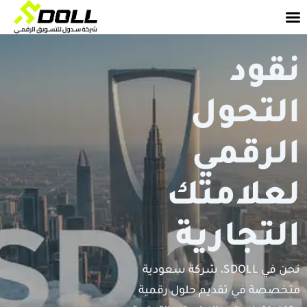
خطي
لى
لمحتوى
نقود
التحول
الرقمي
لعلامتك
التجارية
نحن في SDOLL، شركة سعودية
متخصصة في تقديم حلول رقمية