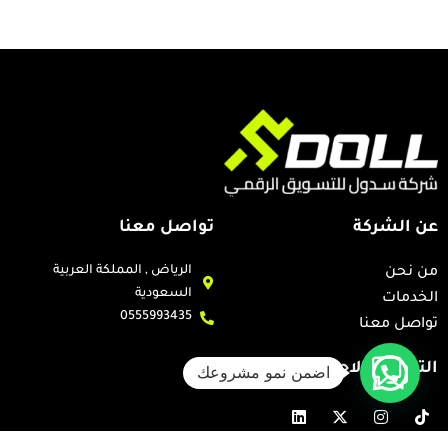
عن الشركة
تواصل معنا
الرياض , المملكة العربية
من نحن
السعودية
الخدمات
0555993435
تواصل معنا
التواصل الاجتماعي
اضمن نمو مشروعك
L
X
I
T
i
-
n
i
n
t
s
k