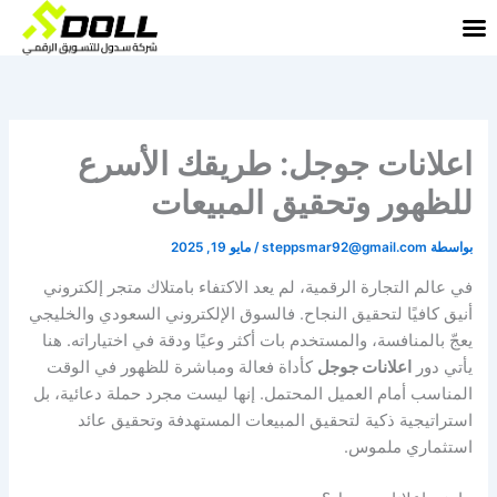
خطي
لى
لمحتوى
اعلانات جوجل: طريقك الأسرع
للظهور وتحقيق المبيعات
بواسطة
steppsmar92@gmail.com
/
مايو 19, 2025
في عالم التجارة الرقمية، لم يعد الاكتفاء بامتلاك متجر إلكتروني
أنيق كافيًا لتحقيق النجاح. فالسوق الإلكتروني السعودي والخليجي
يعجّ بالمنافسة، والمستخدم بات أكثر وعيًا ودقة في اختياراته. هنا
يأتي دور
اعلانات جوجل
كأداة فعالة ومباشرة للظهور في الوقت
المناسب أمام العميل المحتمل. إنها ليست مجرد حملة دعائية، بل
استراتيجية ذكية لتحقيق المبيعات المستهدفة وتحقيق عائد
استثماري ملموس.