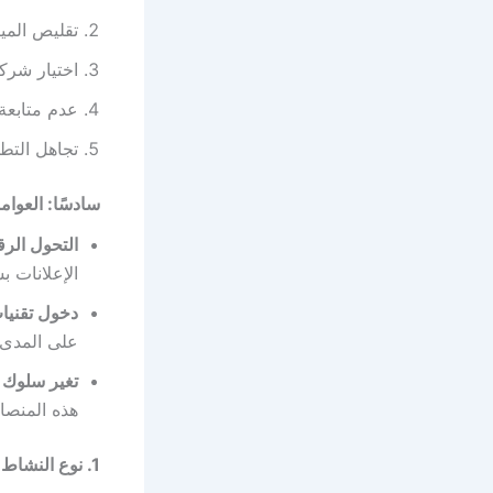
تقليص المي
اختيار شرك
عدم متابعة 
تجاهل التط
سادسًا: العوام
التحول الر
الإعلانات 
دخول تقنيا
على المدى 
تغير سلوك 
هذه المنصات
1. نوع النشاط التجاري وطبيعة السوق المستهدف