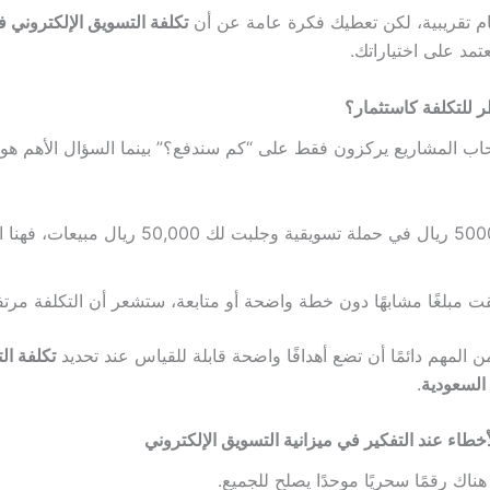
م تقريبية، لكن تعطيك فكرة عامة عن أن
تكلفة التسويق الإلكتروني 
عتمد على اختياراتك.
ظر للتكلفة كاستثمار؟
اب المشاريع يركزون فقط على “كم سندفع؟” بينما السؤال الأهم هو “
إذا دفعت 5000 ريال في حملة تسويقية وجلبت لك 50,000 ريال
قت مبلغًا مشابهًا دون خطة واضحة أو متابعة، ستشعر أن التكلفة مرتفع
 المهم دائمًا أن تضع أهدافًا واضحة قابلة للقياس عند تحديد
تكلفة ال
 السعودية
.
لأخطاء عند التفكير في ميزانية التسويق الإلكتروني
 هناك رقمًا سحريًا موحدًا يصلح للجميع.