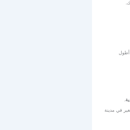
ك.
 أطول
ية
.
ير في مدينة