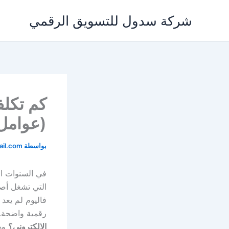
خطي
شركة سدول للتسويق الرقمي
لى
لمحتوى
كم تكلف
(عوامل 
بواسطة
il.com
في السنوات ا
التي تشغل أصح
فاليوم لم يعد
رقمية واضحة. ل
الإلكتروني؟
وهل