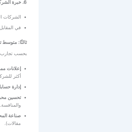
6. خبرة الشركة أو المسوّق
الشركات الت
في المقابل،
ثالثًا: متوسط 
بحسب تجارب ا
إعلانات مم
أكثر للشرك
إدارة حساب
تحسين محركا
والمنافسة.
صناعة المح
مقالات).