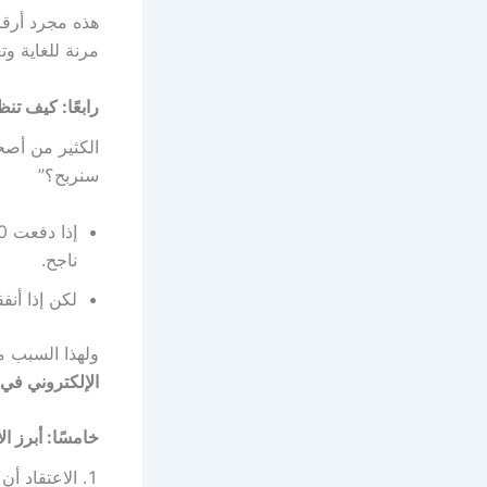
هذه مجرد أرقا
مرنة للغاية وت
رابعًا: كيف تن
الكثير من أصح
سنربح؟”
ناجح.
لكن إذا أنف
ولهذا السبب من
الإلكتروني في
خامسًا: أبرز ا
الاعتقاد أن