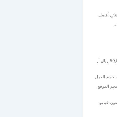
تائج أفضل.
.
: تبدأ من 3000 ريال للشركات الصغيرة وقد تصل إلى 50,000 ريال أو
 وفقًا لحجم الموقع
حتوى (صور، فيديو،