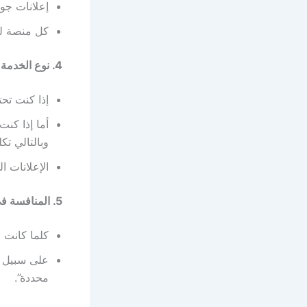
إعلانات جوج
كل منصة له
4. نوع الخدمة التسويقية
إذا كنت تح
أما إذا كن
وبالتالي تك
الإعلانات ال
5. المنافسة في السوق
كلما كانت 
على سبيل ا
محددة”.